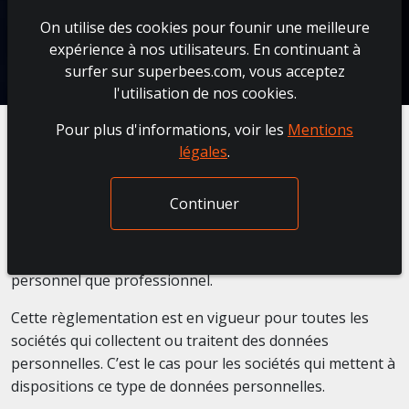
On utilise des cookies pour founir une meilleure
expérience à nos utilisateurs. En continuant à
surfer sur superbees.com, vous acceptez
l'utilisation de nos cookies.
Pour plus d'informations, voir les
Mentions
légales
.
Le
Règlement général sur la Protection des Données
Continuer
plus connus sous l’acronyme de
RGPD
, est comme il
l’indique, un règlement qui protège les données à
caractère individuel, tant aussi bien sur un plan
personnel que professionnel.
Cette règlementation est en vigueur pour toutes les
sociétés qui collectent ou traitent des données
personnelles. C’est le cas pour les sociétés qui mettent à
dispositions ce type de données personnelles.