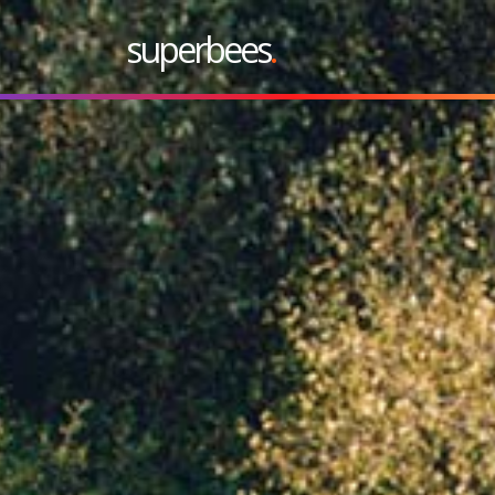
superbees
.