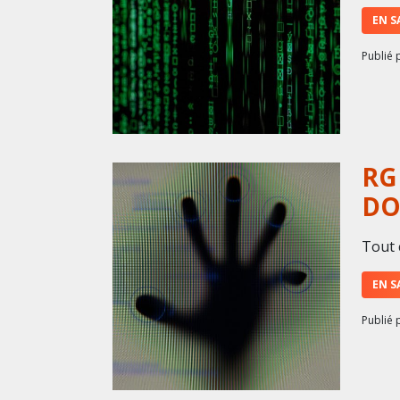
EN S
Publié 
RG
DO
Tout 
EN S
Publié 