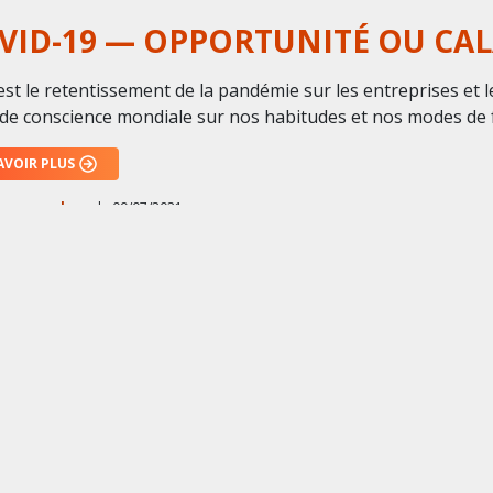
VID-19 — OPPORTUNITÉ OU CAL
st le retentissement de la pandémie sur les entreprises et les
 de conscience mondiale sur nos habitudes et nos modes de
AVOIR PLUS
par
superbees
le
09/07/2021
 PÉRIODE DIFFICILE, SUPERBEES
TREPRISES
bees a accompagné Empreinte Humaine dans sa transformati
t la crise Sanitaire, pour assister les personnes en détress