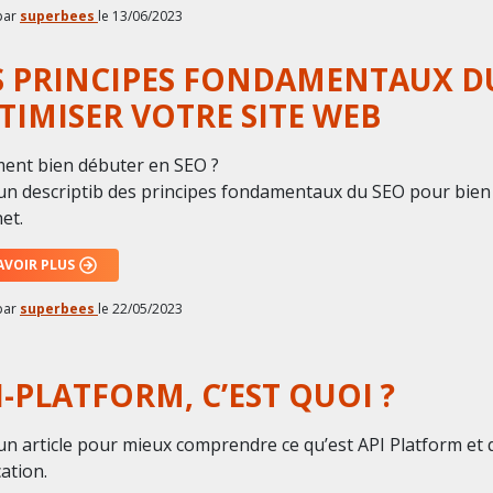
par
superbees
le
13/06/2023
S PRINCIPES FONDAMENTAUX D
TIMISER VOTRE SITE WEB
nt bien débuter en SEO ?
 un descriptib des principes fondamentaux du SEO pour bien
et.
AVOIR PLUS
par
superbees
le
22/05/2023
I-PLATFORM, C’EST QUOI ?
 un article pour mieux comprendre ce qu’est API Platform et q
ation.