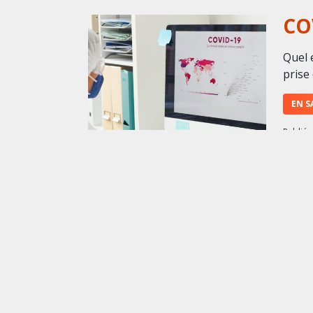
CO
Quel e
prise
EN S
Publié 
EN
EN
super
duran