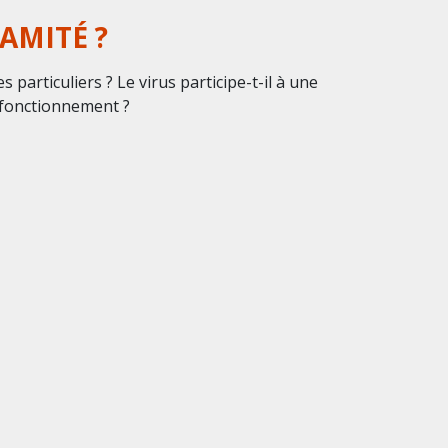
AMITÉ ?
 particuliers ? Le virus participe-t-il à une
 fonctionnement ?
 PEUT ÊTRE UTILE AUX
on digitale. Une opportunité à saisir
e psychologique.