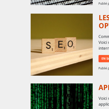
Publié 
LE
OP
Comme
Voici
intern
EN S
Publié 
AP
Voici
applic